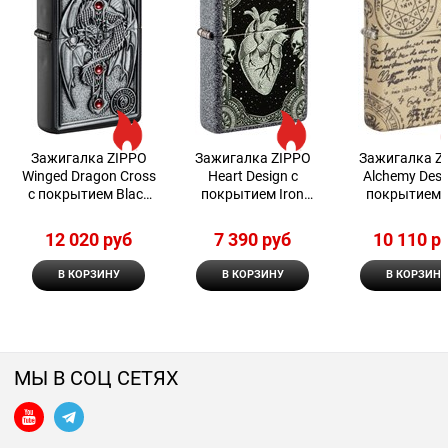
Зажигалка ZIPPO
Зажигалка ZIPPO
Зажигалка Z
Winged Dragon Cross
Heart Design с
Alchemy Desi
с покрытием Black
покрытием Iron
покрытием 
Matte
Stone 48720
Matte
12 020
 руб
7 390
 руб
10 110
 р
В КОРЗИНУ
В КОРЗИНУ
В КОРЗИНУ
МЫ В СОЦ СЕТЯХ