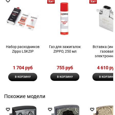
Хит
Хит
Набор расходников
Газ для зажигалок
Вставка (инс
Zippo LSKZIP
ZIPPO, 250 мл
газовая
электронна
двойным пла
Zippo
1 704
 руб
755
 руб
4 610
 ру
В КОРЗИНУ
В КОРЗИНУ
В КОРЗИНУ
Похожие модели