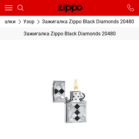
Ваш город - Москва,
угадали?
От выбранного города зависят сроки доставки
игалки
Узор
Зажигалка Zippo Black Diamonds 20480
ДА
НЕТ
Зажигалка Zippo Black Diamonds 20480