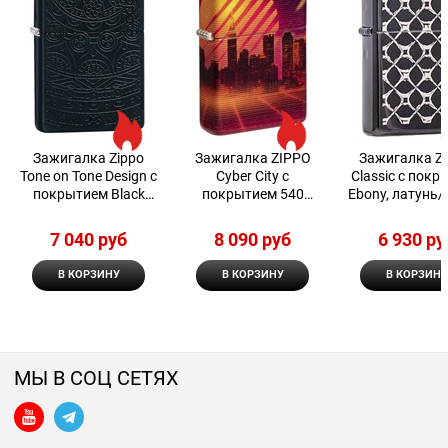
Зажигалка Zippo
Зажигалка ZIPPO
Зажигалка Z
Tone on Tone Design с
Cyber City с
Classic с покр
покрытием Black
покрытием 540
Ebony, латунь/
Matte 29989
Matte
чёрная, глянц
38x13x57 
7 040
 руб
8 090
 руб
6 930
 ру
В КОРЗИНУ
В КОРЗИНУ
В КОРЗИНУ
МЫ В СОЦ СЕТЯХ