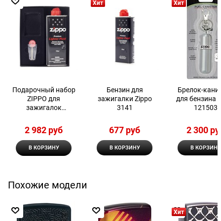
Хит
Хит
Подарочный набор
Бензин для
Брелок-кани
ZIPPO для
зажигалки Zippo
для бензина 
зажигалок
3141
121503
(зажигалка не
входит в комплект)
2 982
 руб
677
 руб
2 300
 ру
В КОРЗИНУ
В КОРЗИНУ
В КОРЗИНУ
Похожие модели
Хит