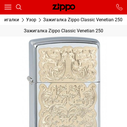
Ваш город - Москва,
угадали?
От выбранного города зависят сроки доставки
ажигалки
Узор
Зажигалка Zippo Classic Venetian 250
ДА
НЕТ
Зажигалка Zippo Classic Venetian 250