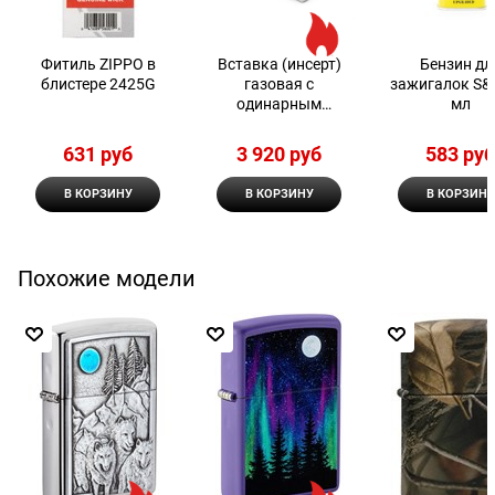
Фитиль ZIPPO в
Вставка (инсерт)
Бензин дл
блистере 2425G
газовая с
зажигалок S&
одинарным
мл
пламенем для
широкой зажигалки
631
 руб
3 920
 руб
583
 ру
Zippo
В КОРЗИНУ
В КОРЗИНУ
В КОРЗИНУ
Похожие модели