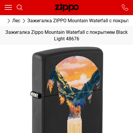
Ваш город - Москва,
угадали?
От выбранного города зависят сроки доставки
ки
Лес
Зажигалка ZIPPO Mountain Waterfall с покрытие
ДА
НЕТ
Зажигалка Zippo Mountain Waterfall с покрытием Black
Light 48676