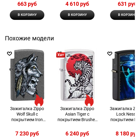
Zippo
663
 руб
4 610
 руб
631
 ру
В КОРЗИНУ
В КОРЗИНУ
В КОРЗИНУ
Похожие модели
Хит
Зажигалка Zippo
Зажигалка Zippo
Зажигалка Z
Wolf Skull с
Asian Tiger с
Lock Ness 
покрытием Iron
покрытием Brushed
покрытием B
Stone™, 29863
Chrome, 29889
Light
7 230
 руб
6 240
 руб
8 180
 ру