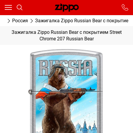
Ваш город - Москва,
угадали?
От выбранного города зависят сроки доставки
ки
Россия
Зажигалка Zippo Russian Bear с покрытием S
ДА
НЕТ
Зажигалка Zippo Russian Bear с покрытием Street
Chrome 207 Russian Bear