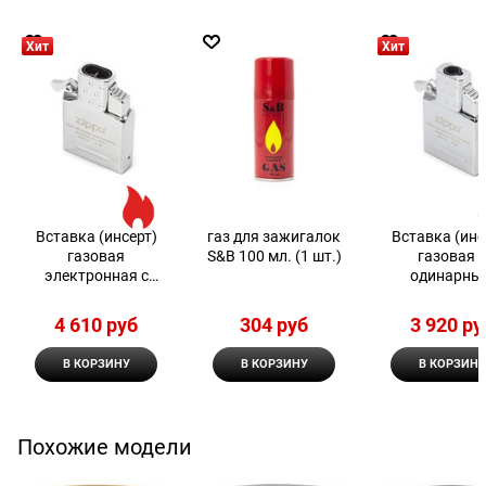
Хит
Хит
Вставка (инсерт)
газ для зажигалок
Вставка (инс
газовая
S&B 100 мл. (1 шт.)
газовая 
электронная с
одинарны
двойным пламенем
пламенем д
Zippo
широкой зажи
4 610
 руб
304
 руб
3 920
 ру
Zippo
В КОРЗИНУ
В КОРЗИНУ
В КОРЗИНУ
Похожие модели