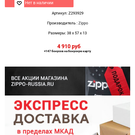
Нет в наличии
Артикул:
Z293929
Производитель
:
Zippo
Размеры:
38 x 57 x 13
4 910
 руб
+147 бонусов на бонусную карту