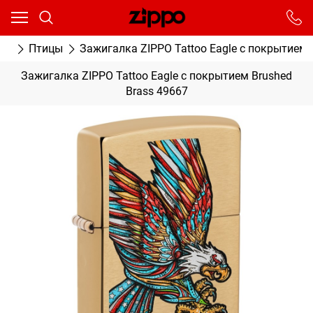
Ваш город - Москва,
угадали?
От выбранного города зависят сроки доставки
ки
Птицы
Зажигалка ZIPPO Tattoo Eagle с покрытием 
ДА
НЕТ
Зажигалка ZIPPO Tattoo Eagle с покрытием Brushed
Brass 49667