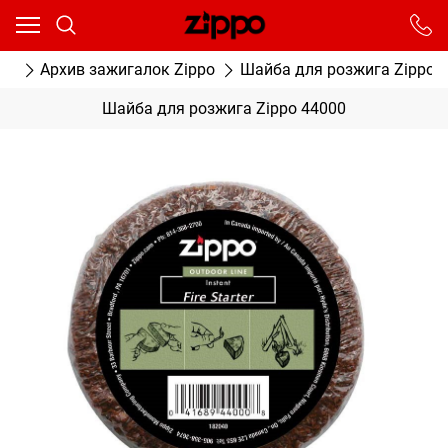
Ваш город - Москва,
угадали?
От выбранного города зависят сроки доставки
ог
Архив зажигалок Zippo
Шайба для розжига Zippo 
ДА
НЕТ
Шайба для розжига Zippo 44000