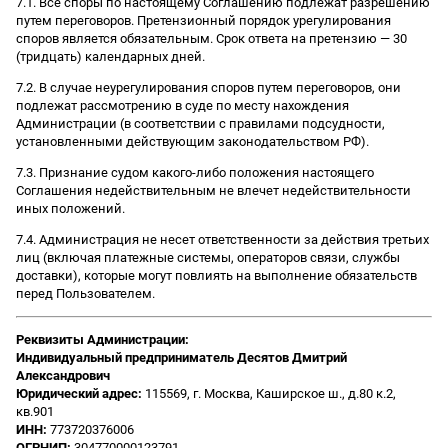
7.1. Все споры по настоящему Соглашению подлежат разрешению
путем переговоров. Претензионный порядок урегулирования
споров является обязательным. Срок ответа на претензию — 30
(тридцать) календарных дней.
7.2. В случае неурегулирования споров путем переговоров, они
подлежат рассмотрению в суде по месту нахождения
Администрации (в соответствии с правилами подсудности,
установленными действующим законодательством РФ).
7.3. Признание судом какого-либо положения настоящего
Соглашения недействительным не влечет недействительности
иных положений.
7.4. Администрация не несет ответственности за действия третьих
лиц (включая платежные системы, операторов связи, службы
доставки), которые могут повлиять на выполнение обязательств
перед Пользователем.
Реквизиты Администрации:
Индивидуальный предприниматель Десятов Дмитрий
Александрович
Юридический адрес:
115569, г. Москва, Каширское ш., д.80 к.2,
кв.901
ИНН:
773720376006
ОГРНИП:
304770000123791