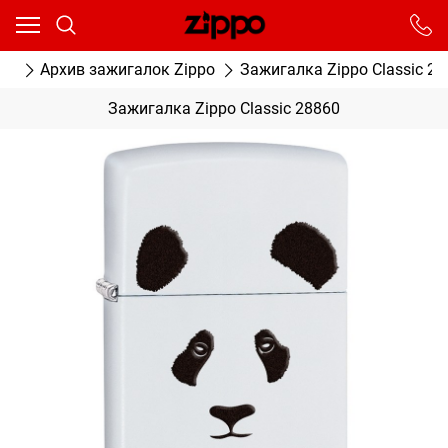
Ваш город - Москва,
угадали?
От выбранного города зависят сроки доставки
ог
Архив зажигалок Zippo
Зажигалка Zippo Classic 28
ДА
НЕТ
Зажигалка Zippo Classic 28860