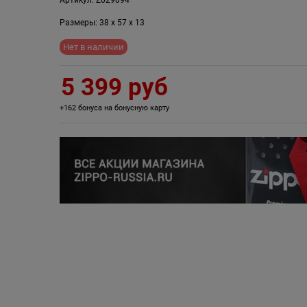
Размеры:
38
x
57
x
13
Нет в наличии
5 399
 руб
+162 бонуса на бонусную карту