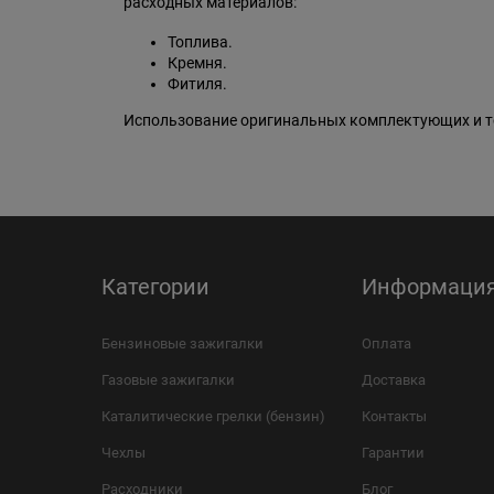
расходных материалов:
Топлива.
Кремня.
Фитиля.
Использование оригинальных комплектующих и то
Категории
Информаци
Бензиновые зажигалки
Оплата
Газовые зажигалки
Доставка
Каталитические грелки (бензин)
Контакты
Чехлы
Гарантии
Расходники
Блог