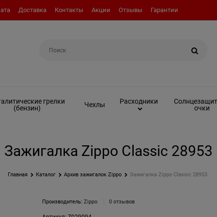
ата
Доставка
Контакты
Акции
Отзывы
Гарантии
Например:
Топливо (бензин)
алитические грелки
Солнцезащи
Расходники
Чехлы
(бензин)
очки
Зажигалка Zippo Classic 28953
Главная
Каталог
Архив зажигалок Zippo
Зажигалка Zippo Classic 28953
Производитель:
Zippo
0 отзывов
Артикул:
Z029094