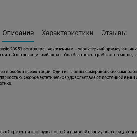
Описание
Характеристики
Отзывы
lassic 28953 оставалась неизменным – характерный прямоугольни
енитый ветрозащитный экран. Она безотказно работает в мороз, не 
ется в особой презентации. Один из главных американских символо
улярностью. Особое эстетическое удовольствие от достойной вещи
атика.
ской презент и прослужит верой и правдой своему владельцу долг