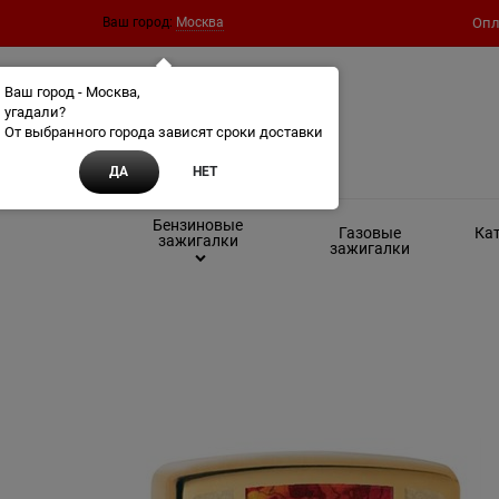
Ваш город:
Москва
Опл
Ваш город - Москва,
угадали?
От выбранного города зависят сроки доставки
ДА
НЕТ
Бензиновые
Газовые
Кат
зажигалки
зажигалки