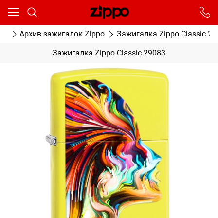
Ваш город - Москва,
угадали?
От выбранного города зависят сроки доставки
ог
Архив зажигалок Zippo
Зажигалка Zippo Classic 29
ДА
НЕТ
Зажигалка Zippo Classic 29083