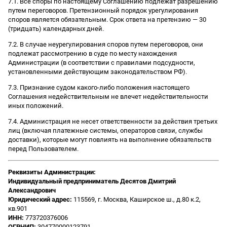
7.1. Все споры по настоящему Соглашению подлежат разрешению
путем переговоров. Претензионный порядок урегулирования
споров является обязательным. Срок ответа на претензию — 30
(тридцать) календарных дней.
7.2. В случае неурегулирования споров путем переговоров, они
подлежат рассмотрению в суде по месту нахождения
Администрации (в соответствии с правилами подсудности,
установленными действующим законодательством РФ).
7.3. Признание судом какого-либо положения настоящего
Соглашения недействительным не влечет недействительности
иных положений.
7.4. Администрация не несет ответственности за действия третьих
лиц (включая платежные системы, операторов связи, службы
доставки), которые могут повлиять на выполнение обязательств
перед Пользователем.
Реквизиты Администрации:
Индивидуальный предприниматель Десятов Дмитрий
Александрович
Юридический адрес:
115569, г. Москва, Каширское ш., д.80 к.2,
кв.901
ИНН:
773720376006
ОГРНИП:
304770000123791