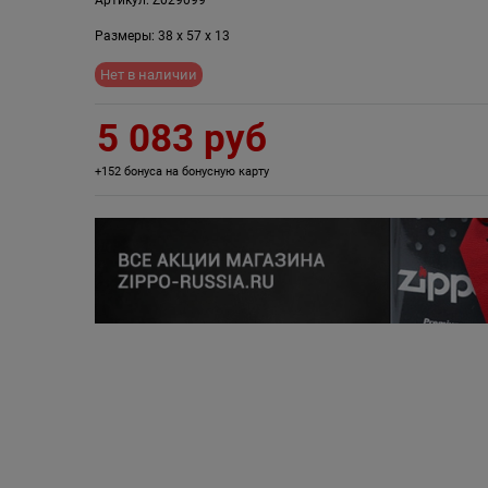
Размеры:
38
x
57
x
13
Нет в наличии
5 083
 руб
+152 бонуса на бонусную карту