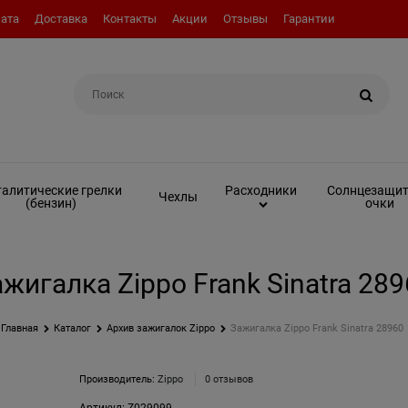
ата
Доставка
Контакты
Акции
Отзывы
Гарантии
Например:
Вкладыш (инсерт)
алитические грелки
Солнцезащи
Расходники
Чехлы
(бензин)
очки
жигалка Zippo Frank Sinatra 28
Главная
Каталог
Архив зажигалок Zippo
Зажигалка Zippo Frank Sinatra 28960
Производитель:
Zippo
0 отзывов
Артикул:
Z029099