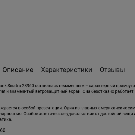
Описание
Характеристики
Отзывы
rank Sinatra 28960 оставалась неизменным – характерный прямоуг
я и знаменитый ветрозащитный экран. Она безотказно работает в м
нуждается в особой презентации. Один из главных американских с
улярностью. Особое эстетическое удовольствие от достойной вещи
атика.
60: