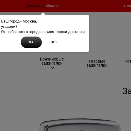
Ваш город:
Москва
Опл
Ваш город - Москва,
угадали?
От выбранного города зависят сроки доставки
ДА
НЕТ
Бензиновые
Газовые
Кат
зажигалки
зажигалки
За