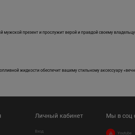
ый мужской презент и прослужит верой и правдой своему владельцу
пливной жидкости обеспечит вашему стильному аксессуару «вечн
я
Личный кабинет
Мы в соц 
Вход
Youtube