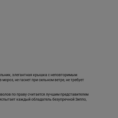
ольник, элегантная крышка с неповторимым
ороз, не гаснет при сильном ветре, не требует
имволов по праву считается лучшим представителем
 испытает каждый обладатель безупречной Зиппо,