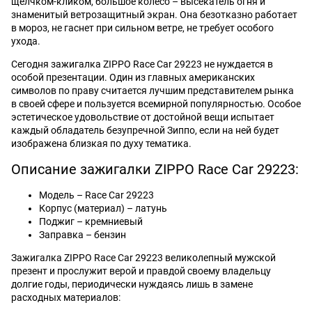
щелчком-кликом, большое колесо – высекатель огня и
знаменитый ветрозащитный экран. Она безотказно работает
в мороз, не гаснет при сильном ветре, не требует особого
ухода.
Сегодня зажигалка ZIPPO Race Car 29223 не нуждается в
особой презентации. Один из главных американских
символов по праву считается лучшим представителем рынка
в своей сфере и пользуется всемирной популярностью. Особое
эстетическое удовольствие от достойной вещи испытает
каждый обладатель безупречной Зиппо, если на ней будет
изображена близкая по духу тематика.
Описание зажигалки ZIPPO Race Car 29223:
Модель – Race Car 29223
Корпус (материал) – латунь
Поджиг – кремниевый
Заправка – бензин
Зажигалка ZIPPO Race Car 29223 великолепный мужской
презент и прослужит верой и правдой своему владельцу
долгие годы, периодически нуждаясь лишь в замене
расходных материалов: