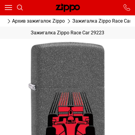
Ваш город - Москва,
угадали?
От выбранного города зависят сроки доставки
ог
Архив зажигалок Zippo
Зажигалка Zippo Race Car 
ДА
НЕТ
Зажигалка Zippo Race Car 29223