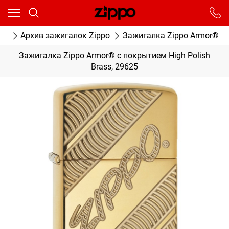
Ваш город - Москва,
угадали?
От выбранного города зависят сроки доставки
ог
Архив зажигалок Zippo
Зажигалка Zippo Armor® с п
ДА
НЕТ
Зажигалка Zippo Armor® с покрытием High Polish
Brass, 29625