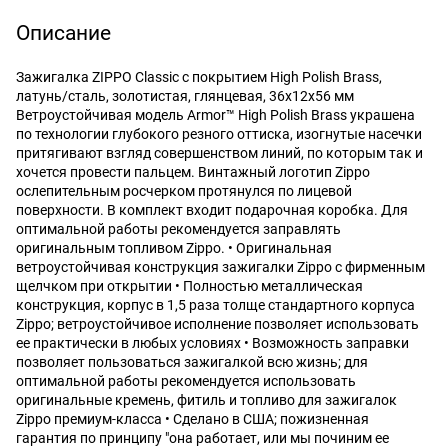
Описание
Зажигалка ZIPPO Classic с покрытием High Polish Brass,
латунь/сталь, золотистая, глянцевая, 36x12x56 мм
Ветроустойчивая модель Armor™ High Polish Brass украшена
по технологии глубокого резного оттиска, изогнутые насечки
притягивают взгляд совершенством линий, по которым так и
хочется провести пальцем. Винтажный логотип Zippo
ослепительным росчерком протянулся по лицевой
поверхности. В комплект входит подарочная коробка. Для
оптимальной работы рекомендуется заправлять
оригинальным топливом Zippo. • Оригинальная
ветроустойчивая конструкция зажигалки Zippo с фирменным
щелчком при открытии • Полностью металлическая
конструкция, корпус в 1,5 раза толще стандартного корпуса
Zippo; ветроустойчивое исполнение позволяет использовать
ее практически в любых условиях • Возможность заправки
позволяет пользоваться зажигалкой всю жизнь; для
оптимальной работы рекомендуется использовать
оригинальные кремень, фитиль и топливо для зажигалок
Zippo премиум-класса • Сделано в США; пожизненная
гарантия по принципу "она работает, или мы починим ее