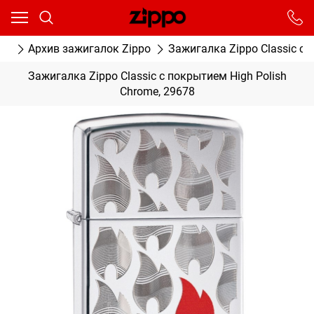
Ваш город - Москва,
угадали?
От выбранного города зависят сроки доставки
ог
Архив зажигалок Zippo
Зажигалка Zippo Classic с 
ДА
НЕТ
Зажигалка Zippo Classic с покрытием High Polish
Chrome, 29678