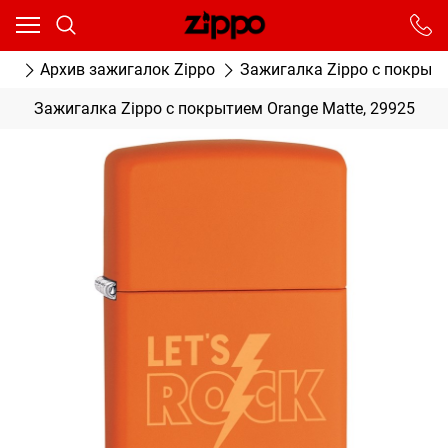
Ваш город - Москва,
угадали?
От выбранного города зависят сроки доставки
ог
Архив зажигалок Zippo
Зажигалка Zippo с покрыти
ДА
НЕТ
Зажигалка Zippo с покрытием Orange Matte, 29925